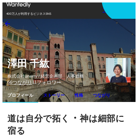
アプリを使う
400万人が利用するビジネスSNS
澤田 千紘
株式会社unerry / 経営企画部 人事総務
66
11
つながり
フォロワー
プロフィール
ストーリー
性格
つながり
・
道は自分で拓く
神は細部に
宿る