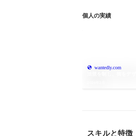
個人の実績
wantedly.com
法規を制し、街をデ
2026年2月
スキルと特徴