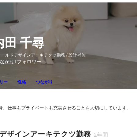
内田 千尋
ィールドデザインアーキテクツ勤務 / 設計補佐
1
ながり
フォロワー
リー
性格
つながり
出身。仕事もプライベートも充実させることを大切にしています。
デザインアーキテクツ勤務
2年間