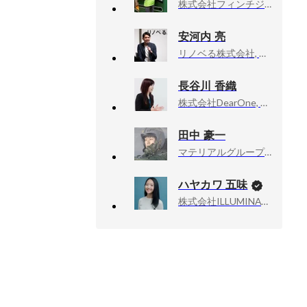
株式会社フィンチジャパン, 事業開発部 執行役員兼事業部長
安河内 亮
リノベる株式会社, 執行役員 ピープル＆カルチャー本部長
長谷川 香織
株式会社DearOne, 経営戦略部 人事企画ユニットマネージャー
田中 豪一
マテリアルグループ株式会社, 労務マネージャー
ハヤカワ 五味
株式会社ILLUMINATE, 代表取締役