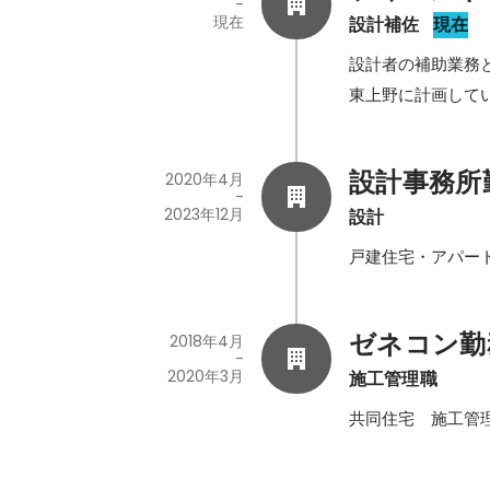
-
現在
設計補佐
現在
設計者の補助業務
東上野に計画して
設計事務所
2020年4月
-
2023年12月
設計
戸建住宅・アパー
ゼネコン勤
2018年4月
-
2020年3月
施工管理職
共同住宅　施工管