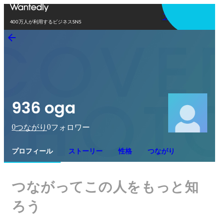
アプリを使う
400万人が利用するビジネスSNS
936 oga
0
0
つながり
フォロワー
プロフィール
ストーリー
性格
つながり
つながってこの人をもっと知
ろう