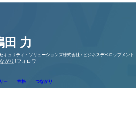
嶋田 力
Iセキュリティ・ソリューションズ株式会社 / ビジネスデベロップメント
1
ながり
フォロワー
リー
性格
つながり