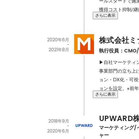
ールスタートで施策
獲得コスト抑制/
さらに表示
株式会社ミ
2020年6月
-
2021年8月
執行役員：CMO/
▶自社マーケティング
事業部門の立ち上
ョン・DX化・可視化
ョンを設定。※前年比
さらに表示
UPWARD
2018年9月
-
マーケティング/
2020年6月
ャー