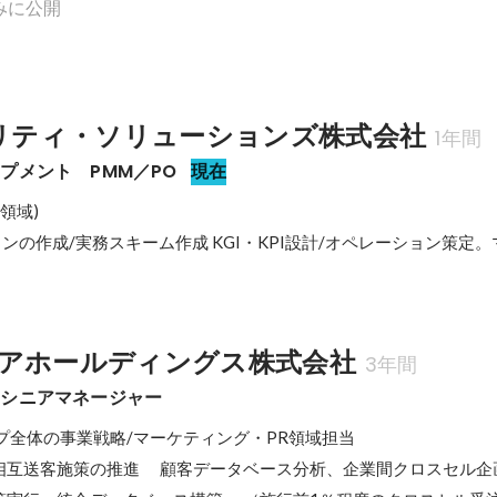
みに公開
ュリティ・ソリューションズ株式会社
1年間
プメント　PMM／PO
現在
領域)

ランの作成/実務スキーム作成 KGI・KPI設計/オペレーション策定
アホールディングス株式会社
3年間
　シニアマネージャー
プ全体の事業戦略/マーケティング・PR領域担当 

相互送客施策の推進　 顧客データベース分析、企業間クロスセル企