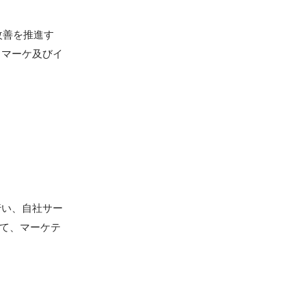
改善を推進す
、マーケ及びイ
行い、自社サー
経て、マーケテ