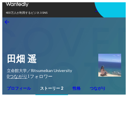
アプリを使う
400万人が利用するビジネスSNS
田畑 遥
立命館大学／Ritsumeikan University
0
1
つながり
フォロワー
プロフィール
ストーリー 2
性格
つながり