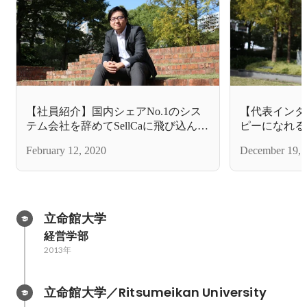
【社員紹介】国内シェアNo.1のシス
【代表インタ
テム会社を辞めてSellCaに飛び込んだ
ピーになれる
エンジニアが語る、SellCaの魅力とは
作る」Sell
February 12, 2020
December 19, 
の想いを語る
立命館大学
経営学部
2013年
立命館大学／Ritsumeikan University