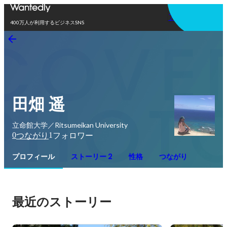
アプリを使う
400万人が利用するビジネスSNS
田畑 遥
立命館大学／Ritsumeikan University
0
1
つながり
フォロワー
プロフィール
ストーリー 2
性格
つながり
最近のストーリー