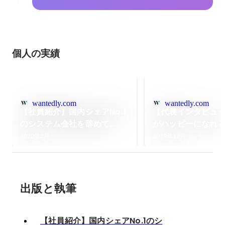
個人の実績
wantedly.com
wantedly.com
【社員紹介】国内シェアNo.1
【代表インタビュ
のシステム会社を辞めて
がハッピーになれ
SellCaに飛び込んだエンジニ
のインフラを作る」S
2020年2月
2019年12月
アが語る、SellCaの魅力とは
表取締役田畑が、
を語る
出版と執筆
【社員紹介】国内シェアNo.1のシ