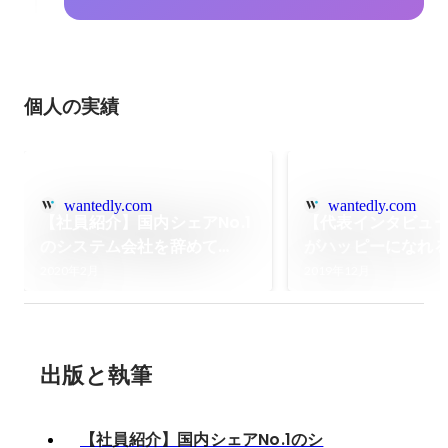
個人の実績
wantedly.com
wantedly.com
【社員紹介】国内シェアNo.1
【代表インタビュ
のシステム会社を辞めて
がハッピーになれ
SellCaに飛び込んだエンジニ
のインフラを作る」S
2020年2月
2019年12月
アが語る、SellCaの魅力とは
表取締役田畑が、
を語る
出版と執筆
【社員紹介】国内シェアNo.1のシ