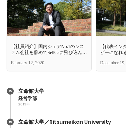
【社員紹介】国内シェアNo.1のシス
【代表インタ
テム会社を辞めてSellCaに飛び込んだ
ピーになれる
エンジニアが語る、SellCaの魅力とは
作る」Sell
February 12, 2020
December 19, 
の想いを語る
立命館大学
経営学部
2013年
立命館大学／Ritsumeikan University