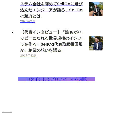
ステム会社を辞めてSellCaに飛び
込んだエンジニアが語る、SellCa
の魅力とは
2020年2月
【代表インタビュー】「誰もがハ
ッピーになれる世界規模のインフ
ラを作る」SellCa代表取締役田畑
が、創業の想いを語る
2019年12月
ログインしてプロフィールを閲覧