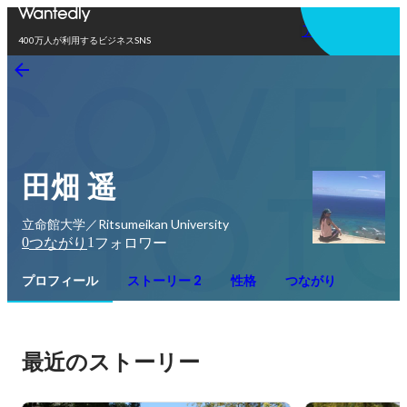
アプリを使う
400万人が利用するビジネスSNS
田畑 遥
立命館大学／Ritsumeikan University
0
1
つながり
フォロワー
プロフィール
ストーリー 2
性格
つながり
最近のストーリー