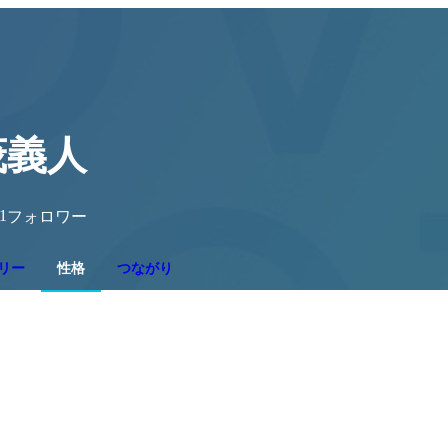
茂義人
1
フォロワー
リー
性格
つながり