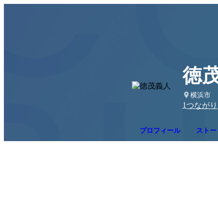
徳
横浜市
1
つながり
プロフィール
ストー