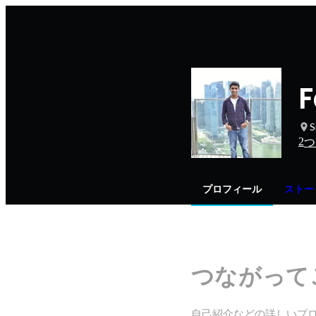
F
S
2
つ
プロフィール
ストー
つながって
自己紹介などの詳しいプ