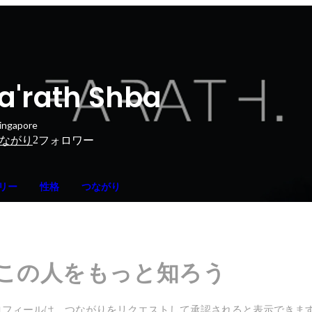
a'rath Shba
ingapore
2
ながり
フォロワー
リー
性格
つながり
この人をもっと知ろう
ロフィールは、つながりをリクエストして承認されると表示できま