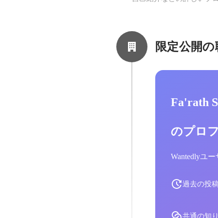
限定公開の
Fa'rath
のプロ
Wantedl
過去の投
共通の知