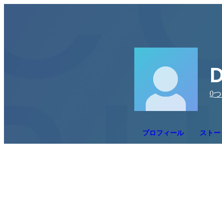
D
0
つ
プロフィール
ストー