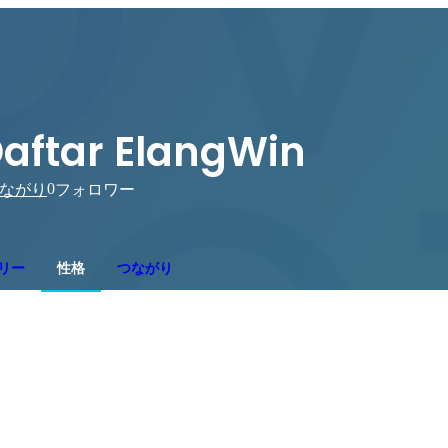
aftar ElangWin
0
ながり
フォロワー
リー
性格
つながり