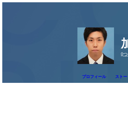
0
つ
プロフィール
ストー