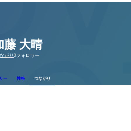
加藤 大晴
0
ながり
フォロワー
リー
性格
つながり