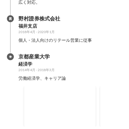
広く対応。
野村證券株式会社
福井支店
2018年4月
-
2020年1月
個人・法人向けのリテール営業に従事
京都産業大学
経済学
2014年4月
-
2018年3月
労働経済学、キャリア論
ベンチャー企業でアルバイト
海外有給イ
学生向け就職支援事業の立ち上げ
国立ウタラマ
ターンシップ
2017年7月
-
2018年2月
2017年4月
-
20