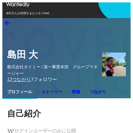
アプリを使う
400万人が利用するビジネスSNS
島田 大
株式会社タイミー / 第一事業本部 グループマネ
ージャー
13
3
つながり
フォロワー
プロフィール
ストーリー
性格
つながり
自己紹介
ログインユーザーのみに公開