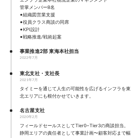
管掌メンバー8名

•組織図営業支援

•役員クラス商談の同席

•KPI設計

•戦略推進/戦術起案
事業推進2部 東海本社担当
2022年7月
東北支社・支社長
2021年7月
タイミーを通じて人生の可能性を広げるインフラを東
北エリアにも根付かせていきます。
名古屋支社
2020年2月
フィールドセールスとしてTier0~Tier3の商談担当。

静岡エリアの責任者として事業計画〜顧客対応まで幅