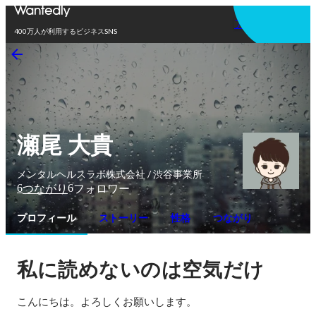
アプリを使う
400万人が利用するビジネスSNS
瀬尾 大貴
メンタルヘルスラボ株式会社 / 渋谷事業所
6
6
つながり
フォロワー
プロフィール
ストーリー
性格
つながり
私に読めないのは空気だけ
こんにちは。よろしくお願いします。