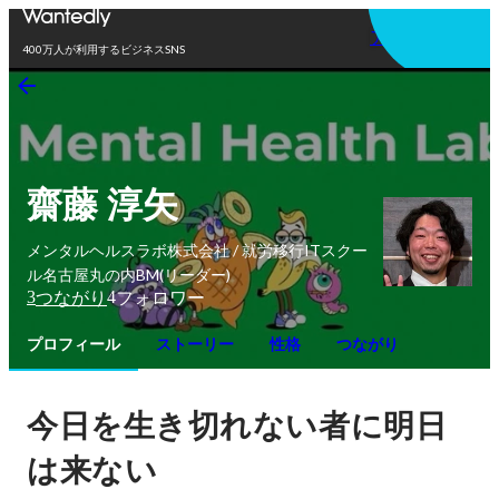
アプリを使う
400万人が利用するビジネスSNS
齋藤 淳矢
メンタルヘルスラボ株式会社 / 就労移行ITスクー
ル名古屋丸の内BM(リーダー)
3
4
つながり
フォロワー
プロフィール
ストーリー
性格
つながり
今日を生き切れない者に明日
は来ない