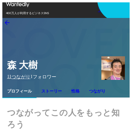
アプリを使う
400万人が利用するビジネスSNS
森 大樹
11
1
つながり
フォロワー
プロフィール
ストーリー
性格
つながり
つながってこの人をもっと知
ろう