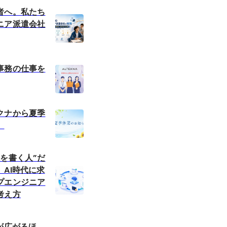
者へ。私たち
ニア派遣会社
事務の仕事を
クナから夏季
。
を書く人”だ
AI時代に求
プエンジニア
考え方
が広がるほ