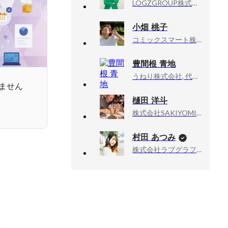
LOGZGROUP株式会社, 代表取締役CEO
小畑 桃子
コミックスマート株式会社, 人材開発部
豊間根 青地
うねり株式会社, 代表取締役
ません
樋田 洋斗
株式会社SAKIYOMI, 経営幹部・CCO
村田 あつみ
株式会社ラブグラフ, Co-founder & CCO