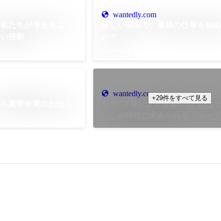
wantedly.com
。私たちが考えるエン
新しい環境で、事務の仕事を始
しい役割
か？
2026年8月
wantedly.com
+29件をすべて見る
から夏季休業のお知ら
もう“プロンプトを書く人”だけ
い。AI時代に求められる「ルー
アリング」という考え方