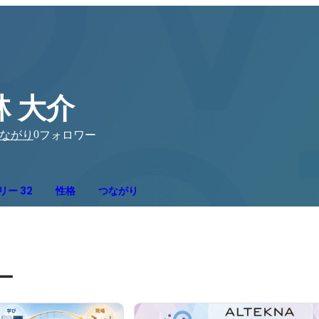
林 大介
0
ながり
フォロワー
リー 32
性格
つながり
ー