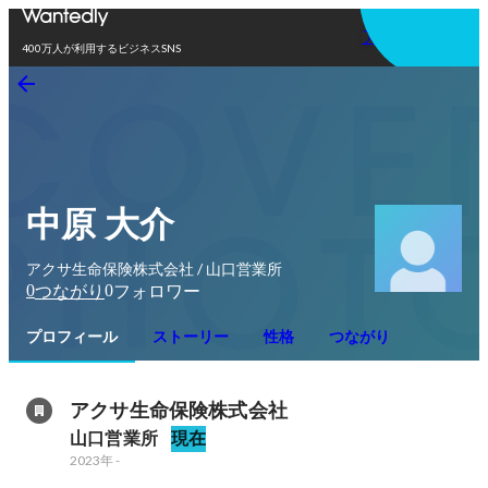
アプリを使う
400万人が利用するビジネスSNS
中原 大介
アクサ生命保険株式会社 / 山口営業所
0
0
つながり
フォロワー
プロフィール
ストーリー
性格
つながり
アクサ生命保険株式会社
山口営業所
現在
2023年
-