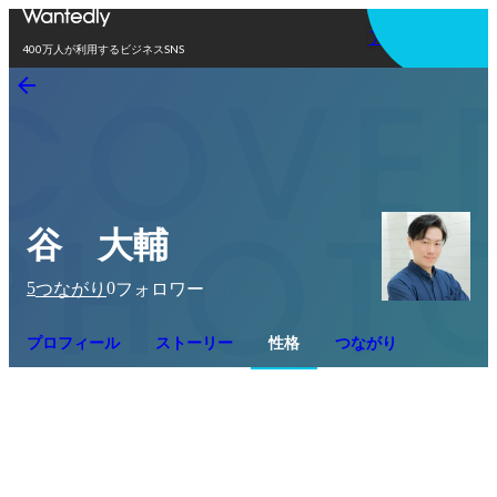
アプリを使う
400万人が利用するビジネスSNS
谷 大輔
5
0
つながり
フォロワー
プロフィール
ストーリー
性格
つながり