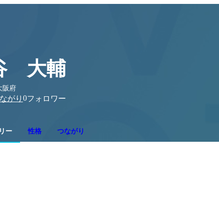
谷 大輔
大阪府
0
ながり
フォロワー
リー
性格
つながり