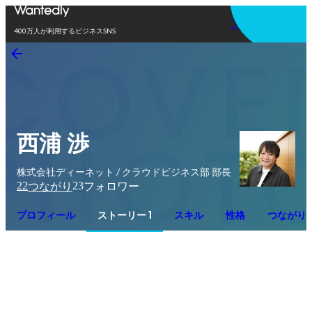
アプリを使う
400万人が利用するビジネスSNS
西浦 渉
株式会社ディーネット / クラウドビジネス部 部長
22
23
つながり
フォロワー
プロフィール
ストーリー 1
スキル
性格
つながり