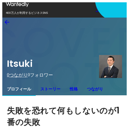
アプリを使う
400万人が利用するビジネスSNS
Itsuki
0
0
つながり
フォロワー
プロフィール
ストーリー
性格
つながり
1
失敗を恐れて何もしないのが
番の失敗