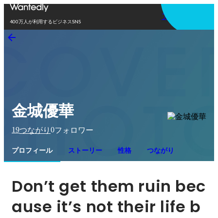
アプリを使う
400万人が利用するビジネスSNS
金城優華
19
0
つながり
フォロワー
プロフィール
ストーリー
性格
つながり
Don’t get them ruin bec
ause it’s not their life b