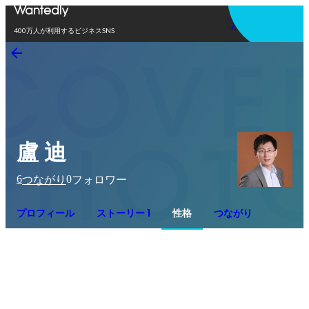
アプリを使う
400万人が利用するビジネスSNS
盧 迪
6
0
つながり
フォロワー
プロフィール
ストーリー 1
性格
つながり