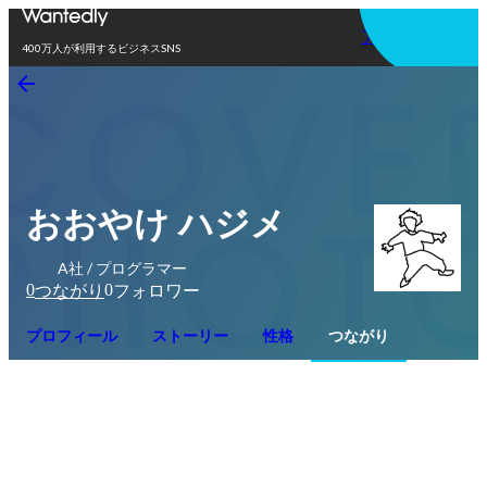
アプリを使う
400万人が利用するビジネスSNS
おおやけ ハジメ
A社 / プログラマー
0
0
つながり
フォロワー
プロフィール
ストーリー
性格
つながり