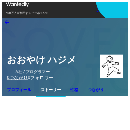
アプリを使う
400万人が利用するビジネスSNS
おおやけ ハジメ
A社 / プログラマー
0
0
つながり
フォロワー
プロフィール
ストーリー
性格
つながり