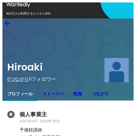
アプリを使う
400万人が利用するビジネスSNS
Hiroaki
0
0
つながり
フォロワー
プロフィール
ストーリー
性格
つながり
個人事業主
2007年4月
-
2020年10月
予備校講師
