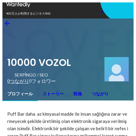
アプリを使う
400万人が利用するビジネスSNS
10000 VOZOL
SERPİNGO / SEO
0
0
つながり
フォロワー
プロフィール
ストーリー
性格
つながり
Puff Bar daha  az kimyasal madde ile insan sağlığına zarar ve
rmeyecek şekilde üretilmiş olan elektronik sigaraya verilmiş 
olan isimdir. Elektronik bir şekilde çalışan ve belirli bir nefes i
çeren Puff Bar sigara kullanıcılarına mükemmel lezzet sunma