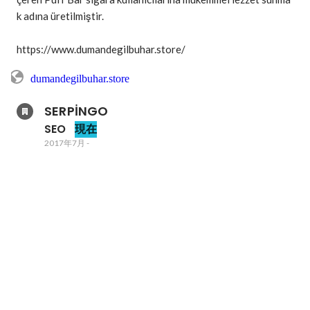
k adına üretilmiştir. 

https://www.dumandegilbuhar.store/
dumandegilbuhar.store
SERPİNGO
SEO
現在
2017年7月
-