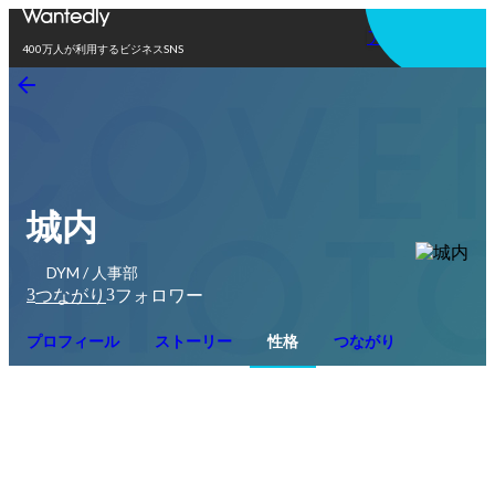
アプリを使う
400万人が利用するビジネスSNS
城内
DYM / 人事部
3
3
つながり
フォロワー
プロフィール
ストーリー
性格
つながり