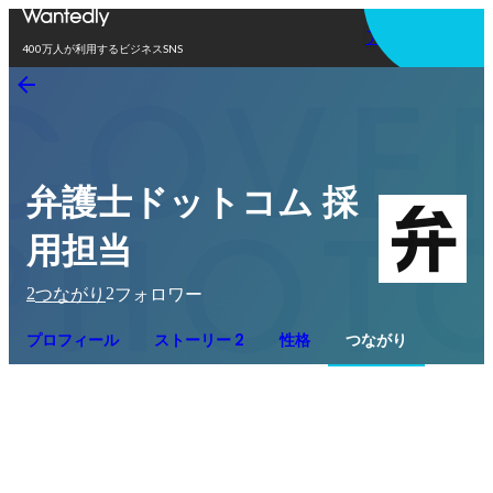
アプリを使う
400万人が利用するビジネスSNS
弁護士ドットコム 採
用担当
2
2
つながり
フォロワー
プロフィール
ストーリー 2
性格
つながり