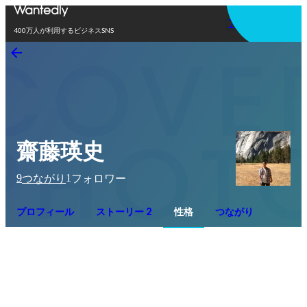
アプリを使う
400万人が利用するビジネスSNS
齋藤瑛史
9
1
つながり
フォロワー
プロフィール
ストーリー 2
性格
つながり