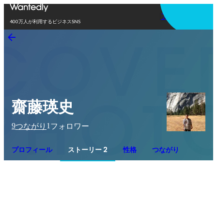
アプリを使う
400万人が利用するビジネスSNS
齋藤瑛史
9
1
つながり
フォロワー
プロフィール
ストーリー 2
性格
つながり