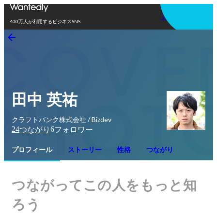
アプリを使う
400万人が利用するビジネスSNS
田中 英祐
クラフトバンク株式会社 / Bizdev
24
6
つながり
フォロワー
プロフィール
ストーリー
性格
つながり
つながってこの人をもっと知
ろう