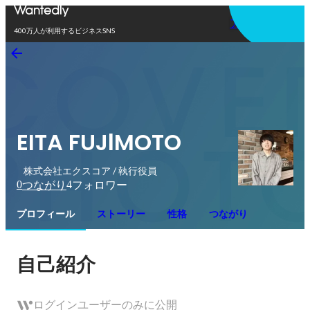
アプリを使う
400万人が利用するビジネスSNS
EITA FUJlMOTO
株式会社エクスコア / 執行役員
0
4
つながり
フォロワー
プロフィール
ストーリー
性格
つながり
自己紹介
ログインユーザーのみに公開