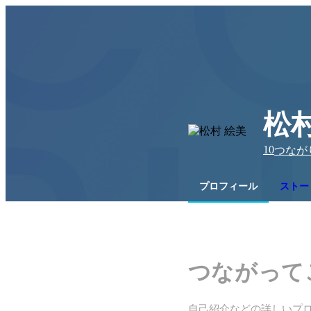
松村
10
つなが
プロフィール
ストー
つながって
自己紹介などの詳しいプ