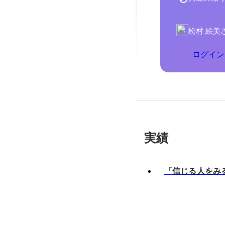
松村 絵美
ログイン
実績
「信じる人をみ