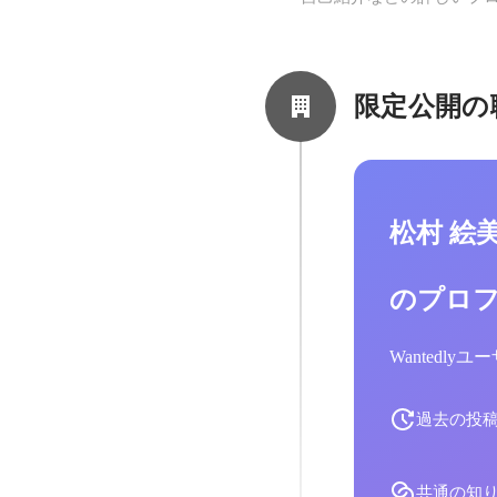
限定公開の
松村 絵
のプロ
Wantedl
過去の投
共通の知