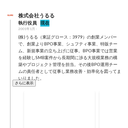
株式会社うるる
執行役員
現在
2001年1月
-
(株)うるる（東証グロース：3979）の創業メンバー
で、創業よりBPO事業、シュフティ事業、特販チー
ム、新規事業の立ち上げに従事。BPO事業では営業
を経験しSMB案件から長期間に渉る大規模業務の構
築やプロジェクト管理を担当。その後BPO運用チー
ムの責任者として従事し業務改善・効率化を図ってま
いりました。
さらに表示
サービス連携
事業開発
HRMOS勤怠さまと共催セミナー
AIで勤怠表
の開催
間9割減 - 
2023年10月
2023年10月