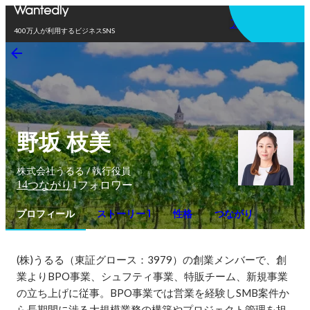
アプリを使う
400万人が利用するビジネスSNS
野坂 枝美
株式会社うるる / 執行役員
14
1
つながり
フォロワー
プロフィール
ストーリー 1
性格
つながり
(株)うるる（東証グロース：3979）の創業メンバーで、創
業よりBPO事業、シュフティ事業、特販チーム、新規事業
の立ち上げに従事。BPO事業では営業を経験しSMB案件か
ら長期間に渉る大規模業務の構築やプロジェクト管理を担