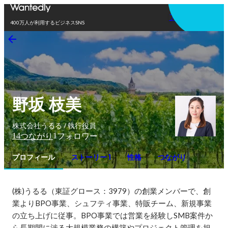
アプリを使う
400万人が利用するビジネスSNS
野坂 枝美
株式会社うるる / 執行役員
14
1
つながり
フォロワー
プロフィール
ストーリー 1
性格
つながり
(株)うるる（東証グロース：3979）の創業メンバーで、創
業よりBPO事業、シュフティ事業、特販チーム、新規事業
の立ち上げに従事。BPO事業では営業を経験しSMB案件か
ら長期間に渉る大規模業務の構築やプロジェクト管理を担