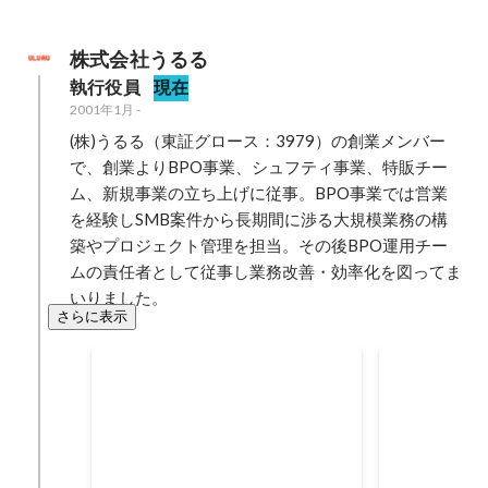
株式会社うるる
執行役員
現在
2001年1月
-
(株)うるる（東証グロース：3979）の創業メンバー
で、創業よりBPO事業、シュフティ事業、特販チー
ム、新規事業の立ち上げに従事。BPO事業では営業
を経験しSMB案件から長期間に渉る大規模業務の構
築やプロジェクト管理を担当。その後BPO運用チー
ムの責任者として従事し業務改善・効率化を図ってま
いりました。
さらに表示
サービス連携
事業開発
HRMOS勤怠さまと共催セミナー
AIで勤怠表
の開催
間9割減 - 
2023年10月
2023年10月