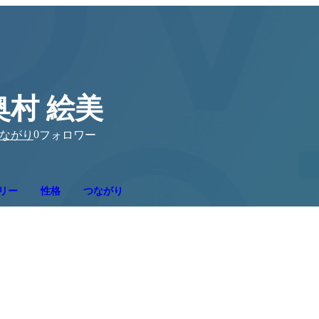
奥村 絵美
0
ながり
フォロワー
リー
性格
つながり