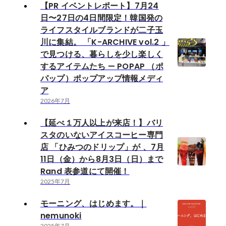
【PR イベントレポート】7月24
日〜27日の4日間限定！韓国発の
ライフスタイルブランドが二子玉
川に集結。 「K-ARCHIVE vol.2 」
で見つける、暮らしを少し楽しく
するアイテムたち — POPAP （ポ
パップ）ポップアップ情報メディ
ア
2026年7月
【延べ１万人以上が来店！】バリ
スタのいないアイスコーヒー専門
店 「ひみつのドリップ」が 、7月
11日（金）から8月3日（日）まで
Rand 表参道にて開催！
2025年7月
モーニング、はじめます。｜
nemunoki
2025年7月