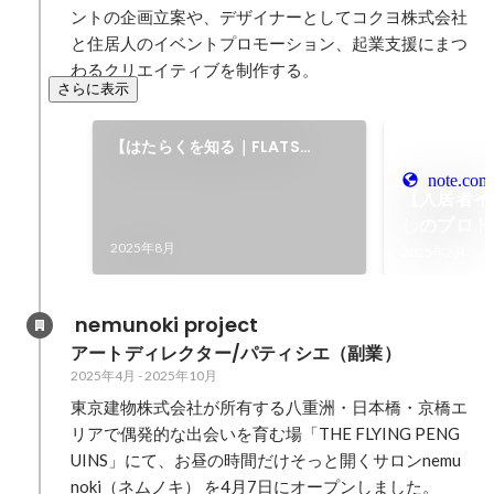
ントの企画立案や、デザイナーとしてコクヨ株式会社
と住居人のイベントプロモーション、起業支援にまつ
わるクリエイティブを制作する。
さらに表示
【はたらくを知る｜FLATS
SNACK】「何でもつくるデザイ
note.com
【入居者イ
ナー」のパラレルな働き方
しのプロト
2025年8月
でもつくる
2025年2月
作する"暮らし
CAMPUS F
 nemunoki project
アートディレクター/パティシエ（副業）
2025年4月
-
2025年10月
東京建物株式会社が所有する八重洲・日本橋・京橋エ
リアで偶発的な出会いを育む場「THE FLYING PENG
UINS」にて、お昼の時間だけそっと開くサロンnemu
noki（ネムノキ） を4月7日にオープンしました。
