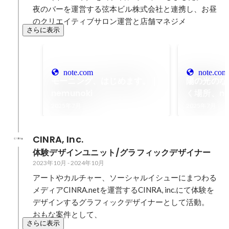
夜のバーを運営する弦本ビル株式会社と連携し、お昼
のクリエイティブサロン運営と店舗マネジメ
さらに表示
note.com
note.com
モーニング、はじめます。｜
陽の光のな
nemunoki
く場所、ne
イティブと
2025年7月
2025年7月
を目指して
ここから始
CINRA, Inc.
nemunoki
体験デザインユニット/グラフィックデザイナー
2023年10月
-
2024年10月
アートやカルチャー、ソーシャルイシューにまつわる
メディアCINRA.netを運営するCINRA, inc.にて体験を
デザインするグラフィックデザイナーとして活動。

おもな案件として、
さらに表示