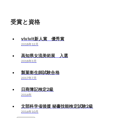
受賞と資格
vivivit新人賞 優秀賞
2018年12月
高知県女流美術展 入選
2018年3月
製菓衛生師試験合格
2017年7月
日商簿記検定2級
2016年
文部科学省後援 秘書技能検定試験2級
2016年10月