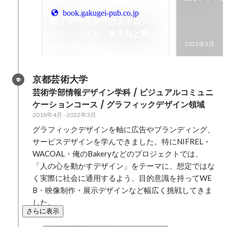
book.gakugei-pub.co.jp
装丁デザイン『ガストロノミ
ーツーリズム 食文化と観光
地域づくり』
2022年3月
2023年8月
京都芸術大学
芸術学部情報デザイン学科 / ビジュアルコミュニ
ケーションコース / グラフィックデザイン領域
2018年4月
-
2022年3月
グラフィックデザインを軸に広告やブランディング、
サービスデザインを学んできました。特にNIFREL・
WACOAL・俺のBakeryなどのプロジェクトでは、
「人の心を動かすデザイン」をテーマに、想定ではな
く実際に社会に通用するよう、目的意識を持ってWE
B・映像制作・展示デザインなど幅広く挑戦してきま
した。
さらに表示