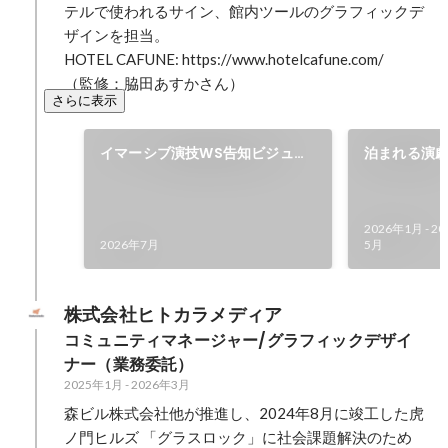
テルで使われるサイン、館内ツールのグラフィックデ
ザインを担当。

HOTEL CAFUNE: https://www.hotelcafune.com/

（監修：脇田あすかさん）
さらに表示
イマーシブ演技WS告知ビジュア
泊まれる演劇
ルの制作
堂』公式サ
2026年1月
-
20
2026年7月
5月
株式会社ヒトカラメディア
コミュニティマネージャー/グラフィックデザイ
ナー（業務委託）
2025年1月
-
2026年3月
森ビル株式会社他が推進し、2024年8月に竣工した虎
ノ門ヒルズ 「グラスロック」に社会課題解決のため