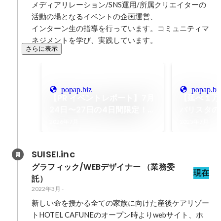
メディアリレーション/SNS運用/所属クリエイターの
活動の場となるイベントの企画運営、

インターン生の指導を行っています。コミュニティマ
ネジメントを学び、実践しています。
さらに表示
popap.biz
popap.bi
【PR イベントレポート】7月
【延べ１万
24日〜27日の4日間限定！韓
バリスタの
国発のライフスタイルブラン
ヒー専門店
2026年7月
2025年7月
ドが二子玉川に集結。 「K-
プ」が 、7
ARCHIVE vol.2 」で見つけ
月3日（日）
SUISEI.inc
る、暮らしを少し楽しくする
道にて開催
グラフィック/WEBデザイナー （業務委
アイテムたち — POPAP （ポ
現在
託）
パップ）ポップアップ情報メ
2022年3月
-
ディア
新しい命を授かる全ての家族に向けた産後ケアリゾー
トHOTEL CAFUNEのオープン時よりwebサイト、ホ