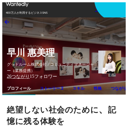
アプリを使う
400万人が利用するビジネスSNS
早川 惠美理
グッドルーム株式会社 / コミュニティマネージャ
ー（業務提携）
26
15
つながり
フォロワー
プロフィール
ストーリー 2
スキル
性格
つながり
、
絶望しない社会のために
記
憶に残る体験を