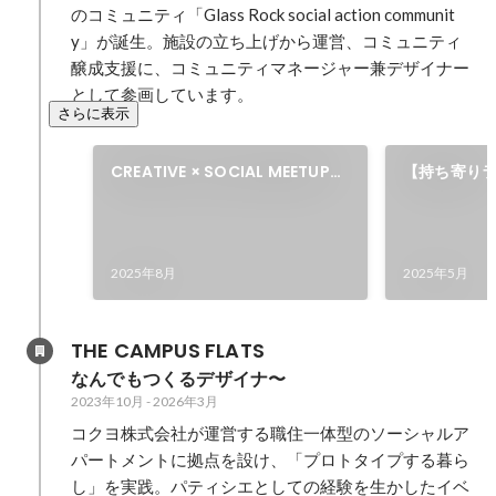
のコミュニティ「Glass Rock social action communit
y」が誕生。施設の立ち上げから運営、コミュニティ
醸成支援に、コミュニティマネージャー兼デザイナー
として参画しています。
さらに表示
CREATIVE × SOCIAL MEETUP
【持ち寄りラ
招待制イベント「虎じかん」
HELLO！L
#04
ズ Glass Ro
2025年8月
2025年5月
THE CAMPUS FLATS
なんでもつくるデザイナ〜
2023年10月
-
2026年3月
コクヨ株式会社が運営する職住一体型のソーシャルア
パートメントに拠点を設け、「プロトタイプする暮ら
し」を実践。パティシエとしての経験を生かしたイベ