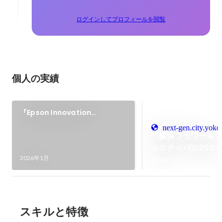
ログインしてプロフィールを閲覧
個人の実績
『Epson Innovation
Challenge 2026』に参加
next-gen.city.yoko
「横浜フラワー＆
ェスティバル202
2026年1月
トレポート 取材
2024年5月
スキルと特徴