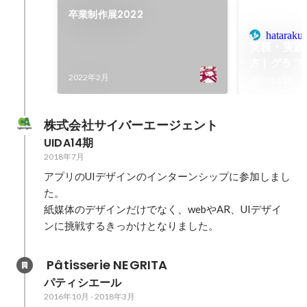
卒業制作展2022
hataraku.
実務・実践
方 | グラ
2022年2月
内定ポート
2021年11月
株式会社サイバーエージェント
UIDA14期
2018年7月
アプリのUIデザインのインターンシップに参加しまし
た。

紙媒体のデザインだけでなく、webやAR、UIデザイ
ンに挑戦するきっかけとなりました。
 Pâtisserie NEGRITA
パティシエール
2016年10月
-
2018年3月