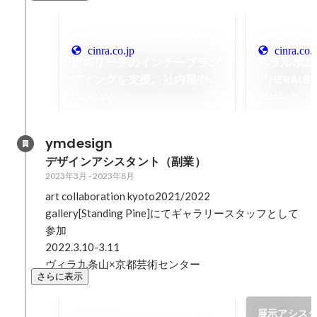
cinra.co.jp
cinra.co.j
ビズリーチのインナーブラン
へラルボニ
ディングを支援。社内報やリ
『HERALBON
ファラル採用広報物などを制
2024』
2024年10月
2024年8月
作
シャル音声
作。Podc
ymdesign
CINRA
デザインアシスタント（副業）
実施
2023年3月
-
2023年8月
art collaboration kyoto2021/2022

gallery[Standing Pine]にてギャラリースタッフとして
参加

2022.3.10-3.11

ヴィラ九条山×京都芸術センター
さらに表示
展示アシス