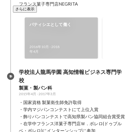
フランス菓子専門店NEGRITA
さらに表示
パティシエとして働く
第6回飾りパ
ン協同組合
2016年10月
2016年10月
-
2018
年4月
学校法人龍馬学園 高知情報ビジネス専門学
校
製菓・製パン科
2015年4月
-
2017年3月
・国家資格 製菓衛生師免許取得

・学内マジパンコンテストにて上位入賞

・飾りパンコンテストで高知県製パン協同組合賞受賞

・在学中フランス洋菓子専門店Ｗ．ボレロ(ドゥブル
ベ・ボレロ)にインターンシップに参加