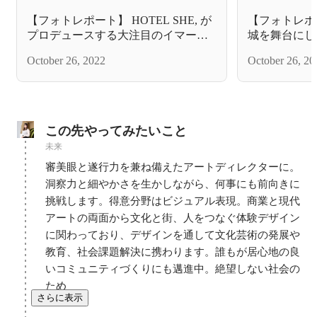
【フォトレポート】 HOTEL SHE, が
【フォトレポ
プロデュースする大注目のイマーシ
城を舞台にし
ブシアター「泊まれる演劇
ア2022年10
October 26, 2022
October 26, 20
MIDNIGHT MOTEL '22」IN HOTEL
（日）in 京
SHE, KYOTO
この先やってみたいこと
未来
審美眼と遂行力を兼ね備えたアートディレクターに。
洞察力と細やかさを生かしながら、何事にも前向きに
挑戦します。得意分野はビジュアル表現。商業と現代
アートの両面から文化と街、人をつなぐ体験デザイン
に関わっており、デザインを通して文化芸術の発展や
教育、社会課題解決に携わります。誰もが居心地の良
いコミュニティづくりにも邁進中。絶望しない社会の
ため
さらに表示