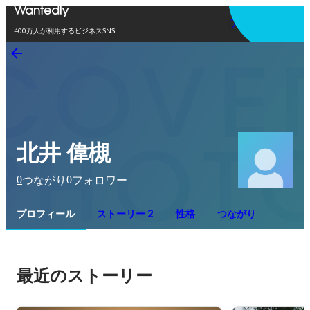
アプリを使う
400万人が利用するビジネスSNS
北井 偉槻
0
0
つながり
フォロワー
プロフィール
ストーリー 2
性格
つながり
最近のストーリー