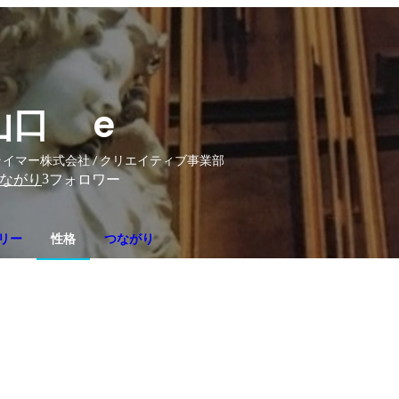
山口 e
ライマー株式会社 / クリエイティブ事業部
3
ながり
フォロワー
リー
性格
つながり