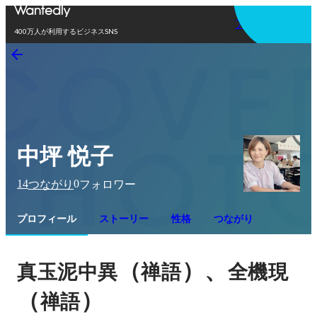
アプリを使う
400万人が利用するビジネスSNS
中坪 悦子
14
0
つながり
フォロワー
プロフィール
ストーリー
性格
つながり
（
）、
真玉泥中異
禅語
全機現
（
）
禅語