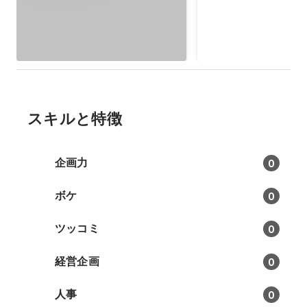
第1回、第2回の運営
た。生みの苦労をして
在は第6回まで実施さ
が、0→1を作り出す
自信につながりました
スキルと特徴
企画力
0
ボケ
0
ツッコミ
0
経営企画
0
人事
0