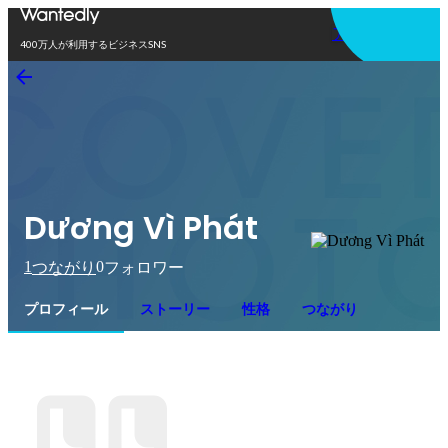
アプリを使う
400万人が利用するビジネスSNS
Dương Vì Phát
1
0
つながり
フォロワー
プロフィール
ストーリー
性格
つながり