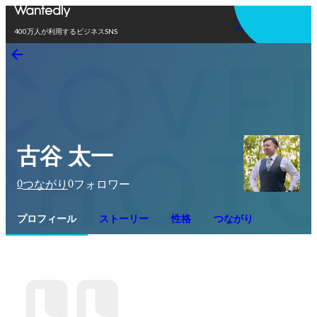
アプリを使う
400万人が利用するビジネスSNS
古谷 太一
0
0
つながり
フォロワー
プロフィール
ストーリー
性格
つながり