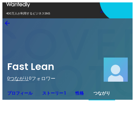
アプリを使う
400万人が利用するビジネスSNS
Fast Lean
0
0
つながり
フォロワー
プロフィール
ストーリー 1
性格
つながり