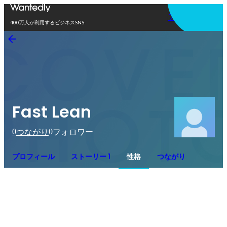
アプリを使う
400万人が利用するビジネスSNS
Fast Lean
0
0
つながり
フォロワー
プロフィール
ストーリー 1
性格
つながり