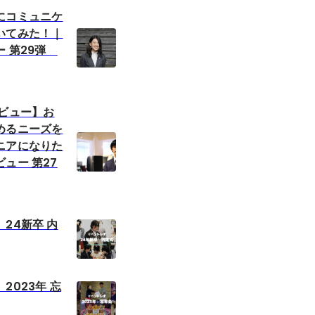
にコミュニケ
いてみた！｜
ー 第29弾
タビュー】お
めるニーズを
ニアになりた
ュー 第27
24新卒 内
2023年 忘