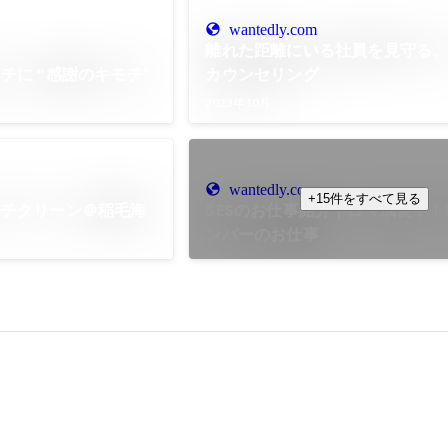
wantedly.com
離れた距離にいる社員を見守る
チに “感謝のキモチ”
カウンセリング
2023年10月
wantedly.com
+15件をすべて見る
ーチクリーン＠稲毛海
SESのお仕事紹介｜日々成長中！
ンバーのお仕事