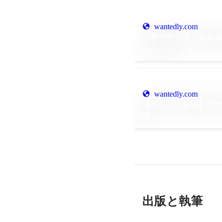
wantedly.com
「ありがとう」をカタ
2023年10月
wantedly.com
【イベントレポ】ビ
岸
出版と執筆