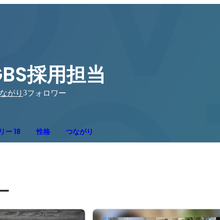
GBS採用担当
3
ながり
フォロワー
ー 18
性格
つながり
ー