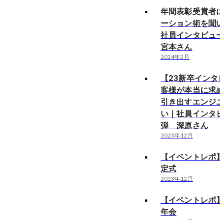
年間表彰受賞者
ーション術を聞
社員インタビュ
宮本さん
2024年2月
【23新卒イン
客様が本当に求
引き出すエンジ
い｜社員インタビ
弾 深原さん
2023年12月
【イベントレポ】
定式
2023年12月
【イベントレポ】
年会