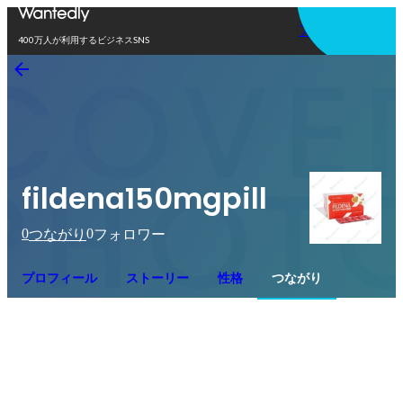
アプリを使う
400万人が利用するビジネスSNS
fildena150mgpill
0
0
つながり
フォロワー
プロフィール
ストーリー
性格
つながり