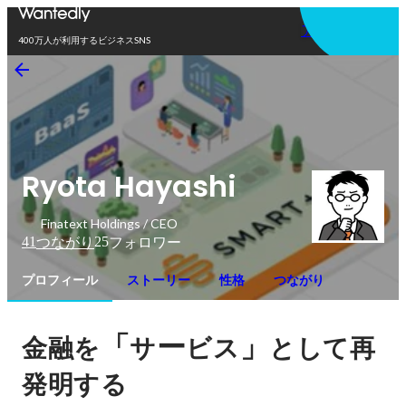
アプリを使う
400万人が利用するビジネスSNS
Ryota Hayashi
Finatext Holdings / CEO
41
25
つながり
フォロワー
プロフィール
ストーリー
性格
つながり
「
ー
」
金融を
サ
ビス
として再
発明する