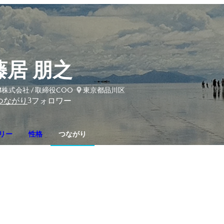
藤居 朋之
M株式会社 / 取締役COO
東京都品川区
3
つながり
フォロワー
リー
性格
つながり