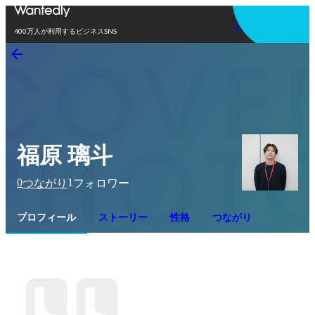
アプリを使う
400万人が利用するビジネスSNS
福原 璃斗
0
1
つながり
フォロワー
プロフィール
ストーリー
性格
つながり